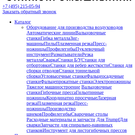
+7 (495) 215-05-94
Заказать обратный звонок
Каталог
Оборудование для производства воздуховодов
Автоматические линии
Вальцовочные
станки
Гибка металла
Зиг-
машины
Пилы
Плазменная резка
Пресс-
ножницы
Профилегибы
Пуклевочный
инструмент
Разматыватели
Резка
металла
Сварка
Станки Б/У
Станки для
отбортовки
Станки для ребер жесткости
Станки для
сборки отводов
Станки тоннельной
сборки
Угловысечные станки
Фальцеосадочные
станки
Фальцепрокатные станки
Электроножницы
Тяжелое машиностроение
Вальцовочные
станки
Гибочные пресса
Гильотинные
ножницы
Координатно просечные
Лазерная
резка
Плазменная резка
Пресс-
ножницы
Производство
шнеков
Профилегибы
Сварочные столы
Расходные материалы и запчасти
Для Trumpf
Для
сварки
Запчасти для спирально-навивных
станков
Инструмент для листогибочных прессов