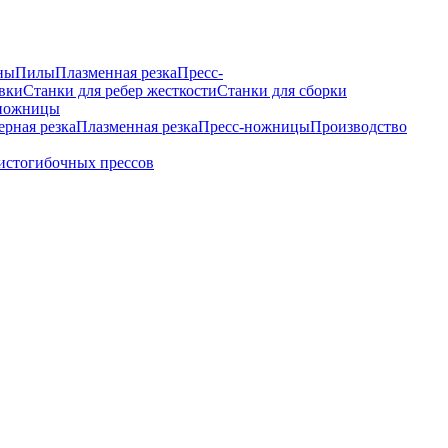
ны
Пилы
Плазменная резка
Пресс-
вки
Станки для ребер жесткости
Станки для сборки
ножницы
ерная резка
Плазменная резка
Пресс-ножницы
Производство
истогибочных прессов