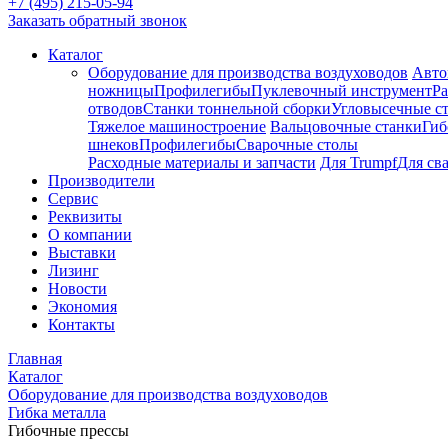
+7 (495) 215-05-94
Заказать обратный звонок
Каталог
Оборудование для производства воздуховодов
Авто
ножницы
Профилегибы
Пуклевочный инструмент
Ра
отводов
Станки тоннельной сборки
Угловысечные с
Тяжелое машиностроение
Вальцовочные станки
Гиб
шнеков
Профилегибы
Сварочные столы
Расходные материалы и запчасти
Для Trumpf
Для св
Производители
Сервис
Реквизиты
О компании
Выставки
Лизинг
Новости
Экономия
Контакты
Главная
Каталог
Оборудование для производства воздуховодов
Гибка металла
Гибочные прессы