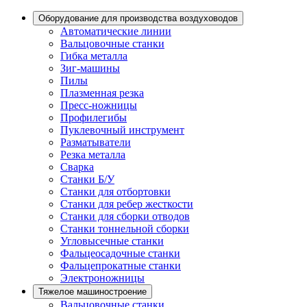
Оборудование для производства воздуховодов
Автоматические линии
Вальцовочные станки
Гибка металла
Зиг-машины
Пилы
Плазменная резка
Пресс-ножницы
Профилегибы
Пуклевочный инструмент
Разматыватели
Резка металла
Сварка
Станки Б/У
Станки для отбортовки
Станки для ребер жесткости
Станки для сборки отводов
Станки тоннельной сборки
Угловысечные станки
Фальцеосадочные станки
Фальцепрокатные станки
Электроножницы
Тяжелое машиностроение
Вальцовочные станки