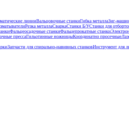
матические линии
Вальцовочные станки
Гибка металла
Зиг-маши
зматыватели
Резка металла
Сварка
Станки Б/У
Станки для отборто
танки
Фальцеосадочные станки
Фальцепрокатные станки
Электро
очные пресса
Гильотинные ножницы
Координатно просечные
Лаз
арки
Запчасти для спирально-навивных станков
Инструмент для л