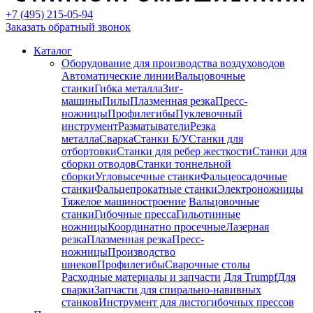
+7 (495) 215-05-94
Заказать обратный звонок
Каталог
Оборудование для производства воздуховодов
Автоматические линии
Вальцовочные
станки
Гибка металла
Зиг-
машины
Пилы
Плазменная резка
Пресс-
ножницы
Профилегибы
Пуклевочный
инструмент
Разматыватели
Резка
металла
Сварка
Станки Б/У
Станки для
отбортовки
Станки для ребер жесткости
Станки для
сборки отводов
Станки тоннельной
сборки
Угловысечные станки
Фальцеосадочные
станки
Фальцепрокатные станки
Электроножницы
Тяжелое машиностроение
Вальцовочные
станки
Гибочные пресса
Гильотинные
ножницы
Координатно просечные
Лазерная
резка
Плазменная резка
Пресс-
ножницы
Производство
шнеков
Профилегибы
Сварочные столы
Расходные материалы и запчасти
Для Trumpf
Для
сварки
Запчасти для спирально-навивных
станков
Инструмент для листогибочных прессов