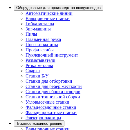
Оборудование для производства воздуховодов
Автоматические линии
Вальцовочные станки
Гибка металла
Зиг-машины
Пилы
Плазменная резка
Пресс-ножницы
Профилегибы
Пуклевочный инструмент
Разматыватели
Резка металла
Сварка
Станки Б/У
Станки для отбортовки
Станки для ребер жесткости
Станки для сборки отводов
Станки тоннельной сборки
Угловысечные станки
Фальцеосадочные станки
Фальцепрокатные станки
Электроножницы
Тяжелое машиностроение
Вальцовочные станки