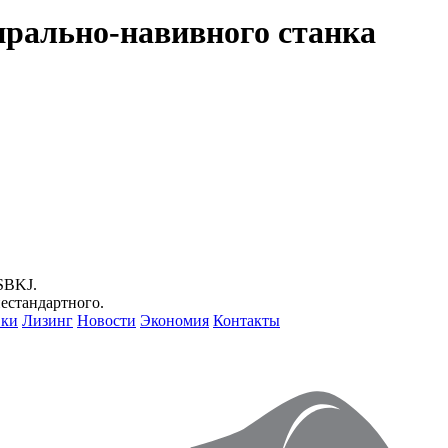
рально-навивного станка
SBKJ.
естандартного.
вки
Лизинг
Новости
Экономия
Контакты