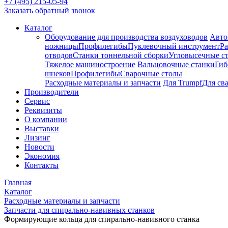
+7 (495) 215-05-94
Заказать обратный звонок
Каталог
Оборудование для производства воздуховодов
Авто
ножницы
Профилегибы
Пуклевочный инструмент
Ра
отводов
Станки тоннельной сборки
Угловысечные с
Тяжелое машиностроение
Вальцовочные станки
Гиб
шнеков
Профилегибы
Сварочные столы
Расходные материалы и запчасти
Для Trumpf
Для св
Производители
Сервис
Реквизиты
О компании
Выставки
Лизинг
Новости
Экономия
Контакты
Главная
Каталог
Расходные материалы и запчасти
Запчасти для спирально-навивных станков
Формирующие кольца для спирально-навивного станка