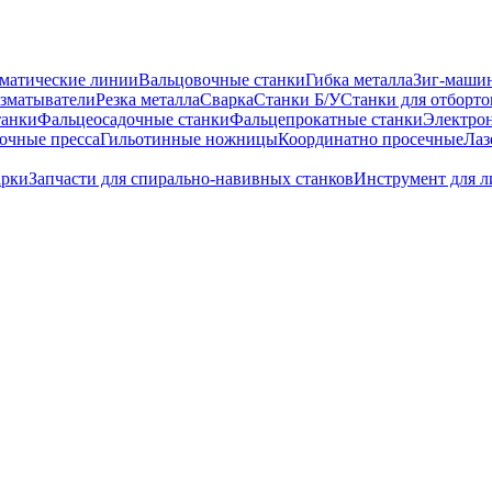
матические линии
Вальцовочные станки
Гибка металла
Зиг-маши
зматыватели
Резка металла
Сварка
Станки Б/У
Станки для отборто
танки
Фальцеосадочные станки
Фальцепрокатные станки
Электро
очные пресса
Гильотинные ножницы
Координатно просечные
Лаз
арки
Запчасти для спирально-навивных станков
Инструмент для л