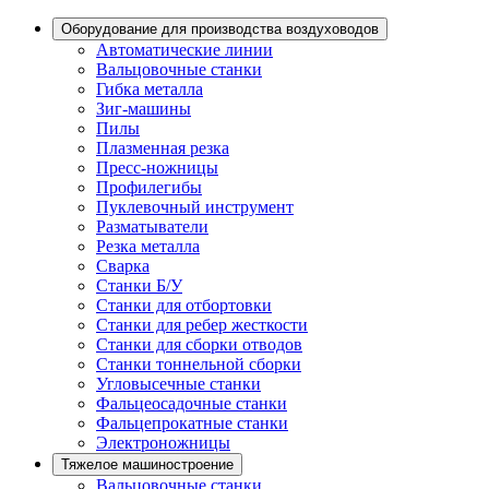
Оборудование для производства воздуховодов
Автоматические линии
Вальцовочные станки
Гибка металла
Зиг-машины
Пилы
Плазменная резка
Пресс-ножницы
Профилегибы
Пуклевочный инструмент
Разматыватели
Резка металла
Сварка
Станки Б/У
Станки для отбортовки
Станки для ребер жесткости
Станки для сборки отводов
Станки тоннельной сборки
Угловысечные станки
Фальцеосадочные станки
Фальцепрокатные станки
Электроножницы
Тяжелое машиностроение
Вальцовочные станки