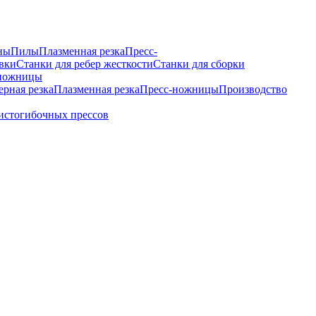
ны
Пилы
Плазменная резка
Пресс-
вки
Станки для ребер жесткости
Станки для сборки
ножницы
ерная резка
Плазменная резка
Пресс-ножницы
Производство
истогибочных прессов