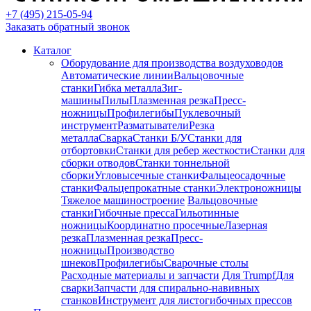
+7 (495) 215-05-94
Заказать обратный звонок
Каталог
Оборудование для производства воздуховодов
Автоматические линии
Вальцовочные
станки
Гибка металла
Зиг-
машины
Пилы
Плазменная резка
Пресс-
ножницы
Профилегибы
Пуклевочный
инструмент
Разматыватели
Резка
металла
Сварка
Станки Б/У
Станки для
отбортовки
Станки для ребер жесткости
Станки для
сборки отводов
Станки тоннельной
сборки
Угловысечные станки
Фальцеосадочные
станки
Фальцепрокатные станки
Электроножницы
Тяжелое машиностроение
Вальцовочные
станки
Гибочные пресса
Гильотинные
ножницы
Координатно просечные
Лазерная
резка
Плазменная резка
Пресс-
ножницы
Производство
шнеков
Профилегибы
Сварочные столы
Расходные материалы и запчасти
Для Trumpf
Для
сварки
Запчасти для спирально-навивных
станков
Инструмент для листогибочных прессов