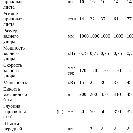
прижимов
шт
16
16
16
14
14
листа
Усилие
прижимов
тонн
14
22
37
61
77
листа
Размер
заднего
мм
1000
1000
1000
1000
10
упора
Мощность
заднего
кВт
0,75
0,75
0,75
0,75
0,7
упора
Скорость
мм/
заднего
120
120
120
120
12
сек
упора
Мощьность
кВт
15
22
30
37
45
Емкость
маслянного
л
200
200
330
410
45
бака
Глубина
горловины
(D)
мм
50
50
50
350
35
(зев)
Штанга
передней
шт
2
2
2
2
2