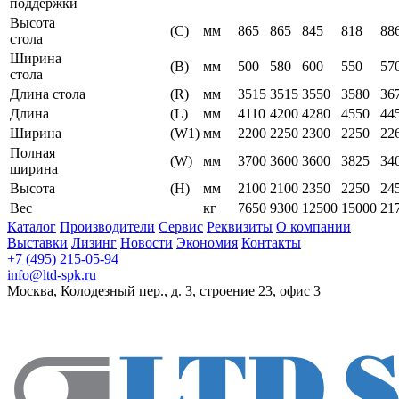
поддержки
Высота
(C)
мм
865
865
845
818
88
стола
Ширина
(B)
мм
500
580
600
550
57
стола
Длина стола
(R)
мм
3515
3515
3550
3580
36
Длина
(L)
мм
4110
4200
4280
4550
44
Ширина
(W1)
мм
2200
2250
2300
2250
22
Полная
(W)
мм
3700
3600
3600
3825
34
ширина
Высота
(H)
мм
2100
2100
2350
2250
24
Вес
кг
7650
9300
12500
15000
21
Каталог
Производители
Сервис
Реквизиты
О компании
Выставки
Лизинг
Новости
Экономия
Контакты
+7 (495) 215-05-94
info@ltd-spk.ru
Москва, Колодезный пер., д. 3, строение 23, офис 3