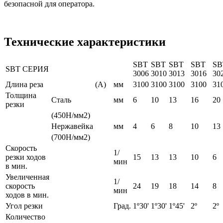
безопасной для оператора.
Технические характеристики
SBT
SBT
SBT
SBT
SB
SBT СЕРИЯ
3006
3010
3013
3016
30
Длина реза
(A)
мм
3100
3100
3100
3100
31
Толщина
Сталь
мм
6
10
13
16
20
резки
(450Н/мм2)
Нержавейка
мм
4
6
8
10
13
(700Н/мм2)
Скорость
1/
резки ходов
15
13
13
10
6
мин
в мин.
Увеличенная
1/
скорость
24
19
18
14
8
мин
ходов в мин.
Угол резки
Град.
1º30'
1º30'
1º45'
2º
2º
Количество