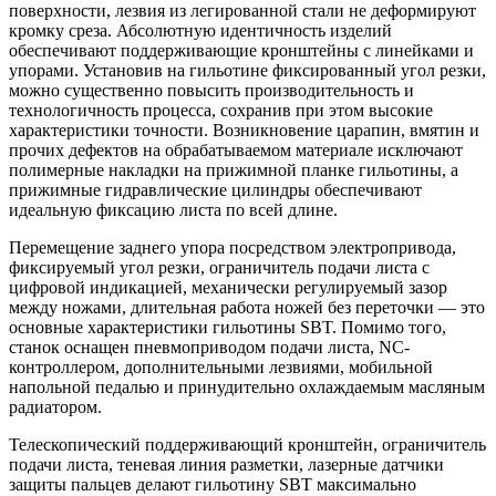
поверхности, лезвия из легированной стали не деформируют
кромку среза. Абсолютную идентичность изделий
обеспечивают поддерживающие кронштейны с линейками и
упорами. Установив на гильотине фиксированный угол резки,
можно существенно повысить производительность и
технологичность процесса, сохранив при этом высокие
характеристики точности. Возникновение царапин, вмятин и
прочих дефектов на обрабатываемом материале исключают
полимерные накладки на прижимной планке гильотины, а
прижимные гидравлические цилиндры обеспечивают
идеальную фиксацию листа по всей длине.
Перемещение заднего упора посредством электропривода,
фиксируемый угол резки, ограничитель подачи листа с
цифровой индикацией, механически регулируемый зазор
между ножами, длительная работа ножей без переточки — это
основные характеристики гильотины SBT. Помимо того,
станок оснащен пневмоприводом подачи листа, NC-
контроллером, дополнительными лезвиями, мобильной
напольной педалью и принудительно охлаждаемым масляным
радиатором.
Телескопический поддерживающий кронштейн, ограничитель
подачи листа, теневая линия разметки, лазерные датчики
защиты пальцев делают гильотину SBT максимально