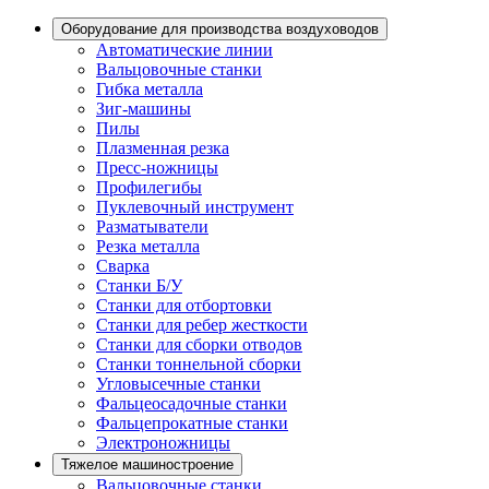
Оборудование для производства воздуховодов
Автоматические линии
Вальцовочные станки
Гибка металла
Зиг-машины
Пилы
Плазменная резка
Пресс-ножницы
Профилегибы
Пуклевочный инструмент
Разматыватели
Резка металла
Сварка
Станки Б/У
Станки для отбортовки
Станки для ребер жесткости
Станки для сборки отводов
Станки тоннельной сборки
Угловысечные станки
Фальцеосадочные станки
Фальцепрокатные станки
Электроножницы
Тяжелое машиностроение
Вальцовочные станки