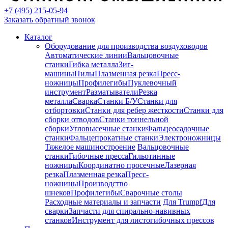
+7 (495) 215-05-94
Заказать обратный звонок
Каталог
Оборудование для производства воздуховодов
Автоматические линии
Вальцовочные
станки
Гибка металла
Зиг-
машины
Пилы
Плазменная резка
Пресс-
ножницы
Профилегибы
Пуклевочный
инструмент
Разматыватели
Резка
металла
Сварка
Станки Б/У
Станки для
отбортовки
Станки для ребер жесткости
Станки для
сборки отводов
Станки тоннельной
сборки
Угловысечные станки
Фальцеосадочные
станки
Фальцепрокатные станки
Электроножницы
Тяжелое машиностроение
Вальцовочные
станки
Гибочные пресса
Гильотинные
ножницы
Координатно просечные
Лазерная
резка
Плазменная резка
Пресс-
ножницы
Производство
шнеков
Профилегибы
Сварочные столы
Расходные материалы и запчасти
Для Trumpf
Для
сварки
Запчасти для спирально-навивных
станков
Инструмент для листогибочных прессов