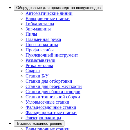
Оборудование для производства воздуховодов
Автоматические линии
Вальцовочные станки
Гибка металла
Зиг-машины
Пилы
Плазменная резка
Пресс-ножницы
Профилегибы
Пуклевочный инструмент
Разматыватели
Резка металла
Сварка
Станки Б/У
Станки для отбортовки
Станки для ребер жесткости
Станки для сборки отводов
Станки тоннельной сборки
Угловысечные станки
Фальцеосадочные станки
Фальцепрокатные станки
Электроножницы
Тяжелое машиностроение
Вальцовочные станки