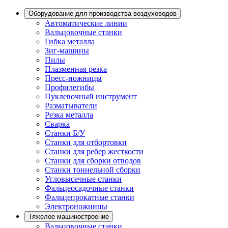
Оборудование для производства воздуховодов
Автоматические линии
Вальцовочные станки
Гибка металла
Зиг-машины
Пилы
Плазменная резка
Пресс-ножницы
Профилегибы
Пуклевочный инструмент
Разматыватели
Резка металла
Сварка
Станки Б/У
Станки для отбортовки
Станки для ребер жесткости
Станки для сборки отводов
Станки тоннельной сборки
Угловысечные станки
Фальцеосадочные станки
Фальцепрокатные станки
Электроножницы
Тяжелое машиностроение
Вальцовочные станки