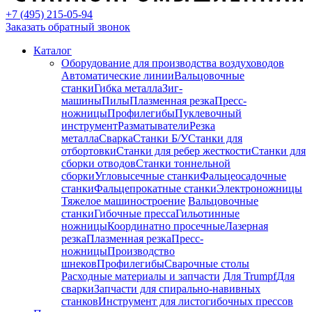
+7 (495) 215-05-94
Заказать обратный звонок
Каталог
Оборудование для производства воздуховодов
Автоматические линии
Вальцовочные
станки
Гибка металла
Зиг-
машины
Пилы
Плазменная резка
Пресс-
ножницы
Профилегибы
Пуклевочный
инструмент
Разматыватели
Резка
металла
Сварка
Станки Б/У
Станки для
отбортовки
Станки для ребер жесткости
Станки для
сборки отводов
Станки тоннельной
сборки
Угловысечные станки
Фальцеосадочные
станки
Фальцепрокатные станки
Электроножницы
Тяжелое машиностроение
Вальцовочные
станки
Гибочные пресса
Гильотинные
ножницы
Координатно просечные
Лазерная
резка
Плазменная резка
Пресс-
ножницы
Производство
шнеков
Профилегибы
Сварочные столы
Расходные материалы и запчасти
Для Trumpf
Для
сварки
Запчасти для спирально-навивных
станков
Инструмент для листогибочных прессов