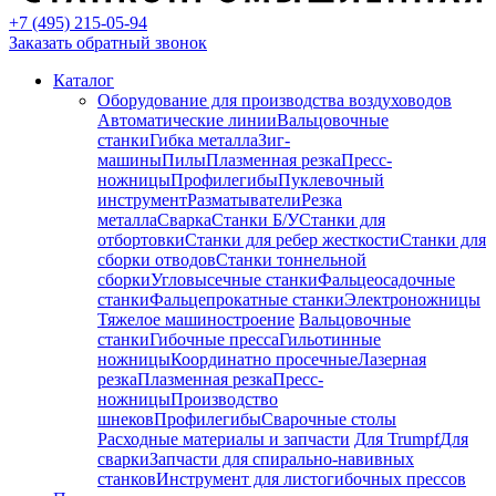
+7 (495) 215-05-94
Заказать обратный звонок
Каталог
Оборудование для производства воздуховодов
Автоматические линии
Вальцовочные
станки
Гибка металла
Зиг-
машины
Пилы
Плазменная резка
Пресс-
ножницы
Профилегибы
Пуклевочный
инструмент
Разматыватели
Резка
металла
Сварка
Станки Б/У
Станки для
отбортовки
Станки для ребер жесткости
Станки для
сборки отводов
Станки тоннельной
сборки
Угловысечные станки
Фальцеосадочные
станки
Фальцепрокатные станки
Электроножницы
Тяжелое машиностроение
Вальцовочные
станки
Гибочные пресса
Гильотинные
ножницы
Координатно просечные
Лазерная
резка
Плазменная резка
Пресс-
ножницы
Производство
шнеков
Профилегибы
Сварочные столы
Расходные материалы и запчасти
Для Trumpf
Для
сварки
Запчасти для спирально-навивных
станков
Инструмент для листогибочных прессов