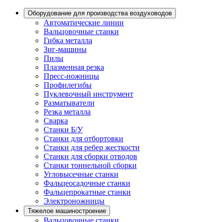
Оборудование для производства воздуховодов
Автоматические линии
Вальцовочные станки
Гибка металла
Зиг-машины
Пилы
Плазменная резка
Пресс-ножницы
Профилегибы
Пуклевочный инструмент
Разматыватели
Резка металла
Сварка
Станки Б/У
Станки для отбортовки
Станки для ребер жесткости
Станки для сборки отводов
Станки тоннельной сборки
Угловысечные станки
Фальцеосадочные станки
Фальцепрокатные станки
Электроножницы
Тяжелое машиностроение
Вальцовочные станки