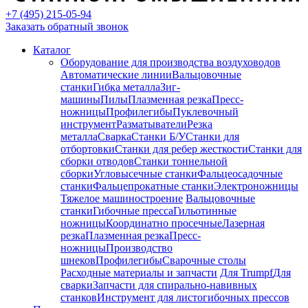
+7 (495) 215-05-94
Заказать обратный звонок
Каталог
Оборудование для производства воздуховодов
Автоматические линии
Вальцовочные
станки
Гибка металла
Зиг-
машины
Пилы
Плазменная резка
Пресс-
ножницы
Профилегибы
Пуклевочный
инструмент
Разматыватели
Резка
металла
Сварка
Станки Б/У
Станки для
отбортовки
Станки для ребер жесткости
Станки для
сборки отводов
Станки тоннельной
сборки
Угловысечные станки
Фальцеосадочные
станки
Фальцепрокатные станки
Электроножницы
Тяжелое машиностроение
Вальцовочные
станки
Гибочные пресса
Гильотинные
ножницы
Координатно просечные
Лазерная
резка
Плазменная резка
Пресс-
ножницы
Производство
шнеков
Профилегибы
Сварочные столы
Расходные материалы и запчасти
Для Trumpf
Для
сварки
Запчасти для спирально-навивных
станков
Инструмент для листогибочных прессов