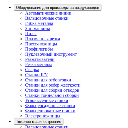
Оборудование для производства воздуховодов
Автоматические линии
Вальцовочные станки
Гибка металла
Зиг-машины
Пилы
Плазменная резка
Пресс-ножницы
Профилегибы
Пуклевочный инструмент
Разматыватели
Резка металла
Сварка
Станки Б/У
Станки для отбортовки
Станки для ребер жесткости
Станки для сборки отводов
Станки тоннельной сборки
Угловысечные станки
Фальцеосадочные станки
Фальцепрокатные станки
Электроножницы
Тяжелое машиностроение
Вальцовочные станки