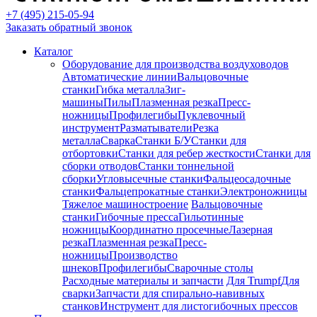
+7 (495) 215-05-94
Заказать обратный звонок
Каталог
Оборудование для производства воздуховодов
Автоматические линии
Вальцовочные
станки
Гибка металла
Зиг-
машины
Пилы
Плазменная резка
Пресс-
ножницы
Профилегибы
Пуклевочный
инструмент
Разматыватели
Резка
металла
Сварка
Станки Б/У
Станки для
отбортовки
Станки для ребер жесткости
Станки для
сборки отводов
Станки тоннельной
сборки
Угловысечные станки
Фальцеосадочные
станки
Фальцепрокатные станки
Электроножницы
Тяжелое машиностроение
Вальцовочные
станки
Гибочные пресса
Гильотинные
ножницы
Координатно просечные
Лазерная
резка
Плазменная резка
Пресс-
ножницы
Производство
шнеков
Профилегибы
Сварочные столы
Расходные материалы и запчасти
Для Trumpf
Для
сварки
Запчасти для спирально-навивных
станков
Инструмент для листогибочных прессов