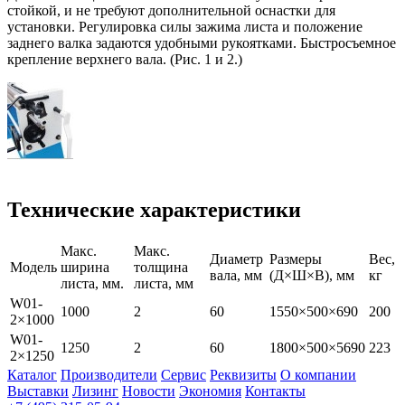
стойкой, и не требуют дополнительной оснастки для
установки. Регулировка силы зажима листа и положение
заднего валка задаются удобными рукоятками. Быстросъемное
крепление верхнего вала. (Рис. 1 и 2.)
Технические характеристики
Макс.
Макс.
Диаметр
Размеры
Вес,
Модель
ширина
толщина
вала, мм
(Д×Ш×В), мм
кг
листа, мм.
листа, мм
W01-
1000
2
60
1550×500×690
200
2×1000
W01-
1250
2
60
1800×500×5690
223
2×1250
Каталог
Производители
Сервис
Реквизиты
О компании
Выставки
Лизинг
Новости
Экономия
Контакты