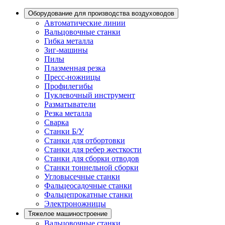
Оборудование для производства воздуховодов
Автоматические линии
Вальцовочные станки
Гибка металла
Зиг-машины
Пилы
Плазменная резка
Пресс-ножницы
Профилегибы
Пуклевочный инструмент
Разматыватели
Резка металла
Сварка
Станки Б/У
Станки для отбортовки
Станки для ребер жесткости
Станки для сборки отводов
Станки тоннельной сборки
Угловысечные станки
Фальцеосадочные станки
Фальцепрокатные станки
Электроножницы
Тяжелое машиностроение
Вальцовочные станки